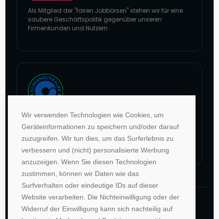
Als Mitglied der "fairen Jobbörsen" stehen wir für eine
saubere Geschäftspolitik gegenüber unseren
Firmenkunden und Nutzern.
Zur Website von faire Jobbörsen
Wir verwenden Technologien wie Cookies, um
Im Rahmen unseres Engagements in der Allianz für
Geräteinformationen zu speichern und/oder darauf
Klima und Entwicklung gleichen wir unsere CO2-
zuzugreifen. Wir tun dies, um das Surferlebnis zu
Emissionen durch weltweite Projekte aus.
verbessern und (nicht) personalisierte Werbung
Zur Website von Climate Extender: Klimaneutrales Unternehmen
anzuzeigen. Wenn Sie diesen Technologien
zustimmen, können wir Daten wie das
Surfverhalten oder eindeutige IDs auf dieser
Website verarbeiten. Die Nichteinwilligung oder der
©1996-2026 Deutsche Hochschulwerbung und -
Widerruf der Einwilligung kann sich nachteilig auf
vertriebs GmbH. Alle Rechte vorbehalten.