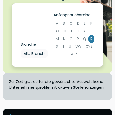
Anfangsbuchstabe
A
B
C
D
E
F
G
H
I
J
K
L
M
N
O
P
Q
R
Branche
S
T
U
VW
XYZ
A-Z
Zur Zeit gibt es für die gewünschte Auswahl keine
Unternehmensprofile mit aktiven Stellenanzeigen.