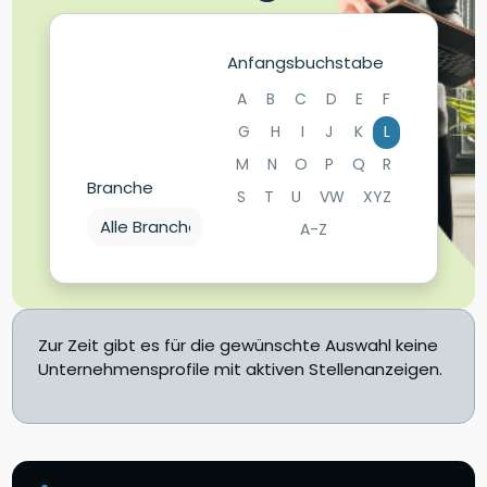
Anfangsbuchstabe
A
B
C
D
E
F
G
H
I
J
K
L
M
N
O
P
Q
R
Branche
S
T
U
VW
XYZ
A-Z
Zur Zeit gibt es für die gewünschte Auswahl keine
Unternehmensprofile mit aktiven Stellenanzeigen.