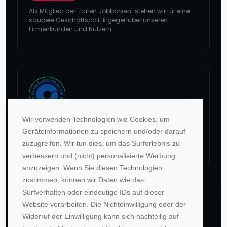
Als Mitglied der "fairen Jobbörsen" stehen wir für eine
saubere Geschäftspolitik gegenüber unseren
Firmenkunden und Nutzern.
Zur Website von faire Jobbörsen
Wir verwenden Technologien wie Cookies, um
Im Rahmen unseres Engagements in der Allianz für
Geräteinformationen zu speichern und/oder darauf
Klima und Entwicklung gleichen wir unsere CO2-
zuzugreifen. Wir tun dies, um das Surferlebnis zu
Emissionen durch weltweite Projekte aus.
verbessern und (nicht) personalisierte Werbung
Zur Website von Climate Extender: Klimaneutrales Unternehmen
anzuzeigen. Wenn Sie diesen Technologien
zustimmen, können wir Daten wie das
Surfverhalten oder eindeutige IDs auf dieser
Website verarbeiten. Die Nichteinwilligung oder der
©1996-2026 Deutsche Hochschulwerbung und -
Widerruf der Einwilligung kann sich nachteilig auf
vertriebs GmbH. Alle Rechte vorbehalten.