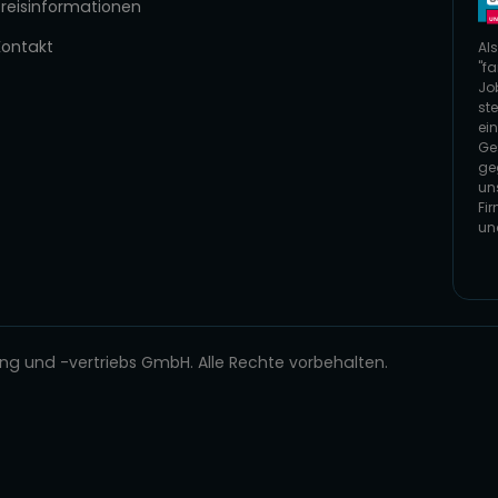
Preisinformationen
Kontakt
Als
"fa
Jo
ste
ei
Ge
ge
un
Fi
un
Zur
 und -vertriebs GmbH. Alle Rechte vorbehalten.