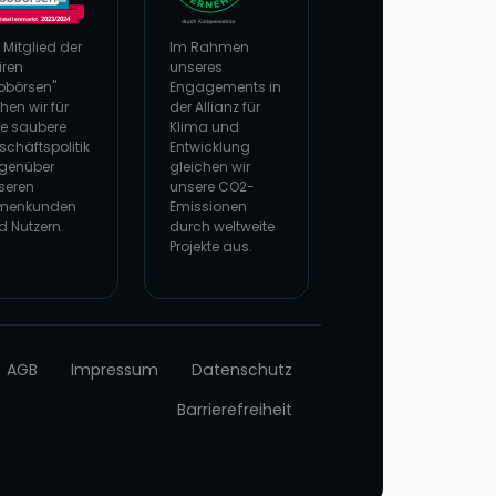
 Mitglied der
Im Rahmen
iren
unseres
bbörsen"
Engagements in
hen wir für
der Allianz für
ne saubere
Klima und
schäftspolitik
Entwicklung
genüber
gleichen wir
seren
unsere CO2-
rmenkunden
Emissionen
d Nutzern.
durch weltweite
Projekte aus.
 Website von faire Jobbörsen
Zur Website von Climate Extender: Klimaneutral
AGB
Impressum
Datenschutz
Barrierefreiheit