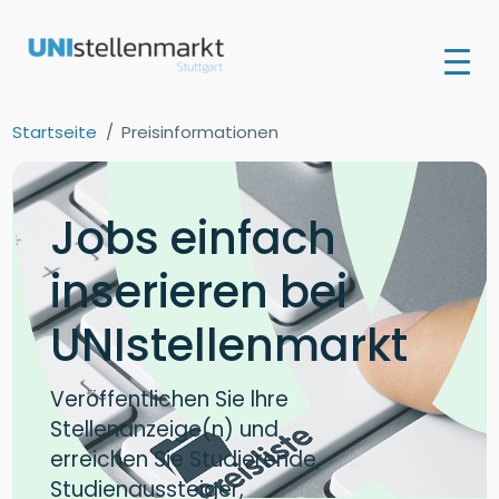
Startseite
Preisinformationen
Jobs einfach
inserieren bei
UNIstellenmarkt
Veröffentlichen Sie lhre
Stellenanzeige(n) und
erreichen Sie Studierende,
Studienaussteiger,