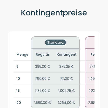
Kontingentpreise
Standard
Pr
Menge
Regulär
Kontingent
Regulär
5
395,00 €
375,25 €
745,00 €
10
790,00 €
711,00 €
1.490,00 €
15
1.185,00 €
1.007,25 €
2.235,00 €
20
1.580,00 €
1.264,00 €
2.980,00 €