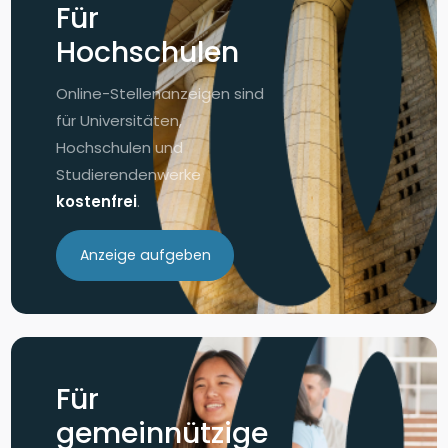
Für
Hochschulen
Online-Stellenanzeigen sind
für Universitäten,
Hochschulen und
Studierendenwerke
kostenfrei
.
Anzeige aufgeben
Für
gemeinnützige